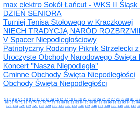
max elektro Sokół Łańcut - WKS II Śląs
DZIEŃ SENIORA
Turniej Tenisa Stołowego w Kraczkowej
NIECH TRADYCJĄ NARÓD ROZBRZMIEWA -
V Spacer Niepodległościowy
Patriotyczny Rodzinny Piknik Strzelecki 
Uroczyste Obchody Narodowego Święta Ni
Koncert "Nasza Niepodległa"
Gminne Obchody Święta Niepodległości
Obchody Święta Niepodległości
<
1
2
3
4
5
6
7
8
9
10
11
12
13
14
15
16
17
18
19
20
21
22
23
24
25
26
27
28
29
30
31
32
68
69
70
71
72
73
74
75
76
77
78
79
80
81
82
83
84
85
86
87
88
89
90
91
92
93
94
95
96
123
124
125
126
127
128
129
130
131
132
133
134
135
136
137
138
139
140
141
142
1