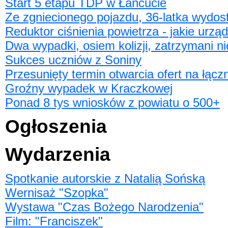
Start 5 etapu TDP w Łańcucie
Ze zgniecionego pojazdu, 36-latka wydost
Reduktor ciśnienia powietrza - jakie urz
Dwa wypadki, osiem kolizji, zatrzymani n
Sukces uczniów z Soniny
Przesunięty termin otwarcia ofert na łącz
Groźny wypadek w Kraczkowej
Ponad 8 tys wniosków z powiatu o 500+
Ogłoszenia
Wydarzenia
Spotkanie autorskie z Natalią Sońską
Wernisaż "Szopka"
Wystawa "Czas Bożego Narodzenia"
Film: "Franciszek"