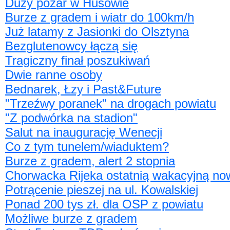
Duży pożar w Husowie
Burze z gradem i wiatr do 100km/h
Już latamy z Jasionki do Olsztyna
Bezglutenowcy łączą się
Tragiczny finał poszukiwań
Dwie ranne osoby
Bednarek, Łzy i Past&Future
"Trzeźwy poranek" na drogach powiatu
"Z podwórka na stadion"
Salut na inaugurację Wenecji
Co z tym tunelem/wiaduktem?
Burze z gradem, alert 2 stopnia
Chorwacka Rijeka ostatnią wakacyjną no
Potrącenie pieszej na ul. Kowalskiej
Ponad 200 tys zł. dla OSP z powiatu
Możliwe burze z gradem