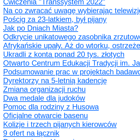
Ćwiczenia "Transsystem 2022"
Na co zwracać uwagę wybierając telewizję
Pościg za 23-latkiem, był pijany
Jak po Dniach Miasta?
Odkrycie unikatowego zasobnika zrzuto
Afrykańskie upały. Aż do wtorku, ostrzeże
Ukradli z konta ponad 20 tys. złotych
Otwarto Centrum Edukacji Tradycji im. J
Podsumowanie prac w projektach badawc
Dyrektorzy na 5-letnią kadencję
Zmiana organizacji ruchu
Dwa medale dla judoków
Pomoc dla rodziny z Husowa
Oficjalne otwarcie basenu
Kolizje i trzech pijanych kierowców
9 ofert na łącznik