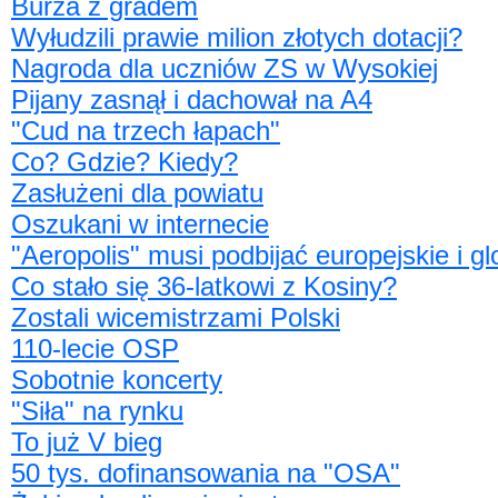
Burza z gradem
Wyłudzili prawie milion złotych dotacji?
Nagroda dla uczniów ZS w Wysokiej
Pijany zasnął i dachował na A4
"Cud na trzech łapach"
Co? Gdzie? Kiedy?
Zasłużeni dla powiatu
Oszukani w internecie
"Aeropolis" musi podbijać europejskie i gl
Co stało się 36-latkowi z Kosiny?
Zostali wicemistrzami Polski
110-lecie OSP
Sobotnie koncerty
"Siła" na rynku
To już V bieg
50 tys. dofinansowania na "OSA"