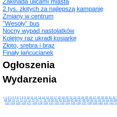
Żakinada ulicami miasta
2 tys. złotych za najlepszą kampanię
Zmiany w centrum
"Wesoły" bus
Nocny wypad nastolatków
Kolejny raz ukradł kosiarkę
Złoto, srebra i brąz
Finały łańcucianek
Ogłoszenia
Wydarzenia
<
1
2
3
4
5
6
7
8
9
10
11
12
13
14
15
16
17
18
19
20
21
22
23
24
25
26
27
28
29
30
31
32
68
69
70
71
72
73
74
75
76
77
78
79
80
81
82
83
84
85
86
87
88
89
90
91
92
93
94
95
96
123
124
125
126
127
128
129
130
131
132
133
134
135
136
137
138
139
140
141
142
1