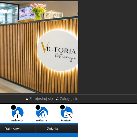
Zarejestruj się
Zaloguj się
redakcja
reklama
kontakt
Rakszawa
Żołynia