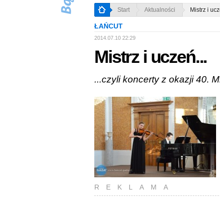
Start
Aktualności
Mistrz i ucz
ŁAŃCUT
2014.07.10 22:29
Mistrz i uczeń...
...czyli koncerty z okazji 4
REKLAMA