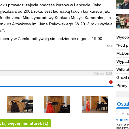
roku prowadzi zajęcia podczas kursów w Łańcucie. Jako
jeżdżała od 2001 roku. Jest laureatką takich konkursów jak:
eethovena, Międzynarodowy Konkurs Muzyki Kameralnej im.
nkurs Altówkowy im. Jana Rakowskiego. W 2013 roku wydała
l".
Wydoby
oncerty w Zamku odbywają się codziennie o godz. 19:00.
potrze
"Pod
p
puch
McDona
Wypad
Wilki 
Odsłon:
9191
Groził 
dom
Pijany
Osta
RE
KUPI
taj więcej miniaturek
(1)
ZANIM 
5061373