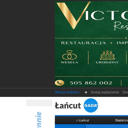
Wersja mobilna
Dodaj wydarzenie
Dod
m.
Łańcut
Białobrze