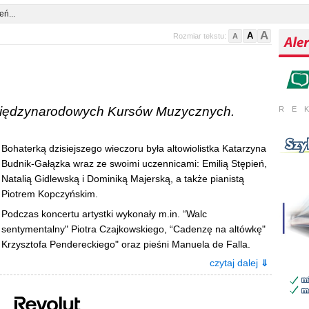
eń...
A
A
Rozmiar tekstu:
A
0. Międzynarodowych Kursów Muzycznych.
RE
Bohaterką dzisiejszego wieczoru była altowiolistka Katarzyna
Budnik-Gałązka wraz ze swoimi uczennicami: Emilią Stępień,
Natalią Gidlewską i Dominiką Majerską, a także pianistą
Piotrem Kopczyńskim.
Podczas koncertu artystki wykonały m.in. “Walc
sentymentalny" Piotra Czajkowskiego, “Cadenzę na altówkę"
Krzysztofa Pendereckiego" oraz pieśni Manuela de Falla.
czytaj dalej
⇓