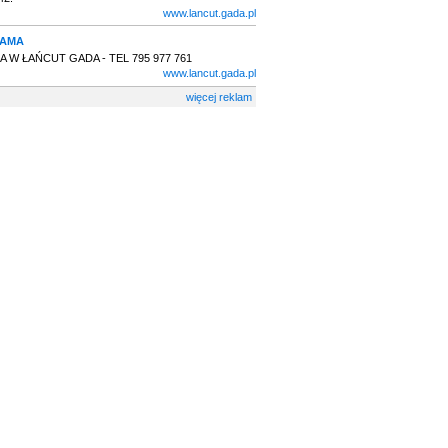
www.lancut.gada.pl
LAMA
 W ŁAŃCUT GADA - TEL 795 977 761
www.lancut.gada.pl
więcej reklam