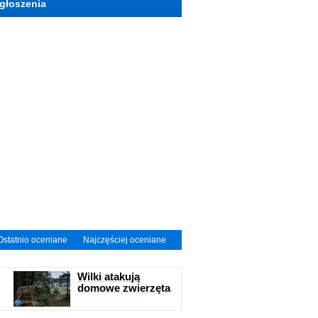
głoszenia
Ostatnio oceniane
Najczęściej oceniane
Wilki atakują
domowe zwierzęta