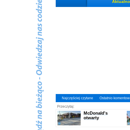
Aktualno
Najczęściej czytane
Ostatnio komento
Przeczytaj:
McDonald's
otwarty