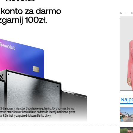
RE
Najp