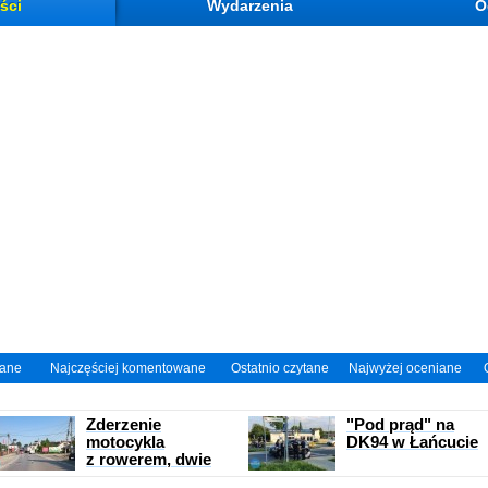
ści
Wydarzenia
O
wane
Najczęściej komentowane
Ostatnio czytane
Najwyżej oceniane
Zderzenie
"Pod prąd" na
motocykla
DK94 w Łańcucie
z rowerem, dwie
ranne osoby