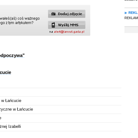
REK
REKLAMA
 odpoczywa"
cucie
 w Łańcucie
zyczne w Łańcucie
e
ej Izabelli