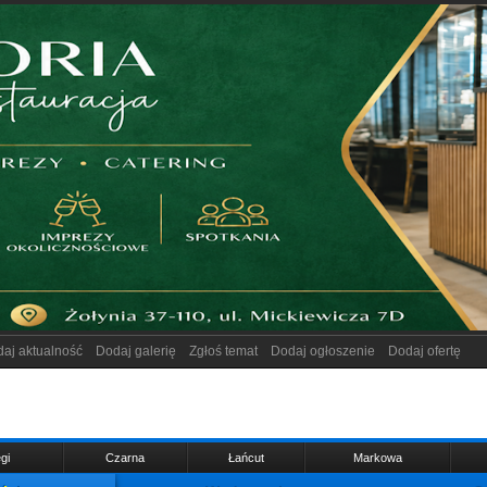
aj aktualność
Dodaj galerię
Zgłoś temat
Dodaj ogłoszenie
Dodaj ofertę
gi
Czarna
Łańcut
Markowa