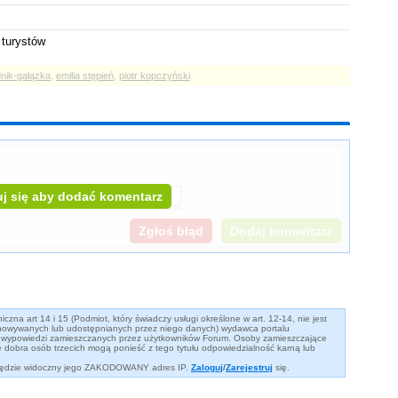
turystów
nik-gałązka
,
emilia stępień
,
piotr kopczyński
j się aby dodać komentarz
zna art 14 i 15 (Podmiot, który świadczy usługi określone w art. 12-14, nie jest
owywanych lub udostępnianych przez niego danych) wydawca portalu
eść wypowiedzi zamieszczanych przez użytkowników Forum. Osoby zamieszczające
dobra osób trzecich mogą ponieść z tego tytułu odpowiedzialność karną lub
 będzie widoczny jego ZAKODOWANY adres IP.
Zaloguj
/
Zarejestruj
się.