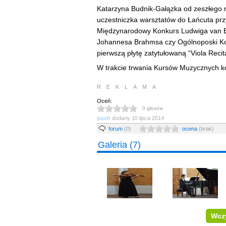
Katarzyna Budnik-Gałązka od zeszłego 
uczestniczka warsztatów do Łańcuta przy
Międzynarodowy Konkurs Ludwiga van B
Johannesa Brahmsa czy Ogólnoposki Ko
pierwszą płytę zatytułowaną “Viola Recita
W trakcie trwania Kursów Muzycznych k
REKLAMA
Oceń:
0
głosów
puch
dodany
10 lipca 2014
forum
(0)
ocena
(brak)
Galeria
(7)
Wczy