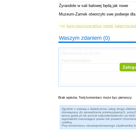
Żyrandole w sali balowej będą jak nowe
Muzeum-Zamek otworzyło swe podwoje dla 
tagi:
kursy muzyczne łańcut
,
zamek
,
katarzyna bud
Waszym zdaniem (0)
Skomentuj na forum:
Treść komentarza:
Zalogu
Brak wpisów, Twój komentarz może byc pierwszy.
Zgodnie z ustawą o świadczeniu usług droga elektronic
obowiązany do sprawdzania przekazywanych, przech
lancut.gada.pl nie ponosi odpowiedzialności za tr
wypowiedzi naruszające prawo lub prawem chronione 
cywilną.
Przy komentarzu niezarejestrowanego użytkownika