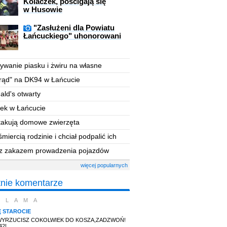
Kolaczek, pościgają się
w Husowie
"Zasłużeni dla Powiatu
Łańcuckiego" uhonorowani
wanie piasku i żwiru
na własne
by
rąd
"
na DK94 w Łańcucie
ld's otwarty
ek w Łańcucie
atakują domowe zwierzęta
śmiercią rodzinie i chciał
podpalić ich
 z zakazem
prowadzenia pojazdów
więcej popularnych
tnie komentarze
KLAMA
Ę STAROCIE
WYRZUCISZ COKOLWIEK DO KOSZA,ZADZWOŃ!
42!