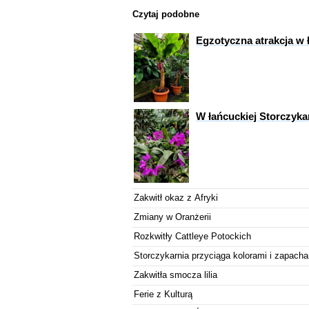
Czytaj podobne
Egzotyczna atrakcja w 
W łańcuckiej Storczykar
Zakwitł okaz z Afryki
Zmiany w Oranżerii
Rozkwitły Cattleye Potockich
Storczykarnia przyciąga kolorami i zapach
Zakwitła smocza lilia
Ferie z Kulturą