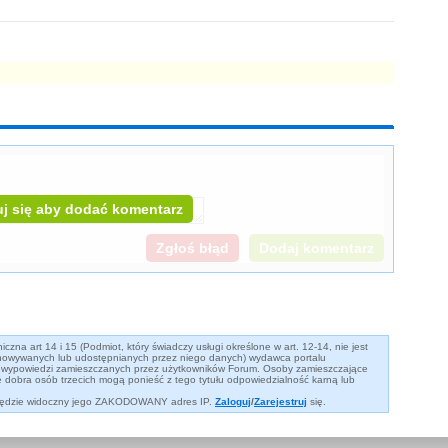
j się aby dodać komentarz
zna art 14 i 15 (Podmiot, który świadczy usługi określone w art. 12-14, nie jest
owywanych lub udostępnianych przez niego danych) wydawca portalu
eść wypowiedzi zamieszczanych przez użytkowników Forum. Osoby zamieszczające
dobra osób trzecich mogą ponieść z tego tytułu odpowiedzialność karną lub
 będzie widoczny jego ZAKODOWANY adres IP.
Zaloguj
/
Zarejestruj
się.