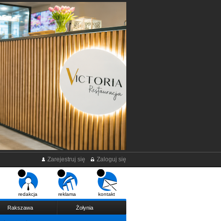
Zarejestruj się
Zaloguj się
redakcja
reklama
kontakt
Rakszawa
Żołynia