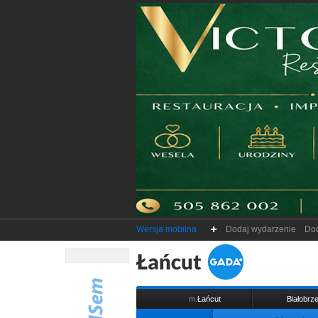
Wersja mobilna
Dodaj wydarzenie
Dod
m.
Łańcut
Białobrze