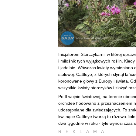
Inicjatorem Storczykarni, w której uprawi
i miłośnik tych wyjątkowych roślin. Kie
i jadalnie. Wówczas kwiaty wymieniano d
stołowej. Cattleye, z których słynął łań
koronowane głowy z Europy i świata. Gdy
wszystkie kwiaty storczyków i złożyć ra
Po II wojnie światowej, na terenie obec
orchidee hodowano z przeznaczeniem na
udostępniane dla zwiedzających. To zmieni
kwitnące Cattleye tworzą tu różowo-fiol
dwa tygodnie w roku - tyle wynosi czas ic
REKLAMA