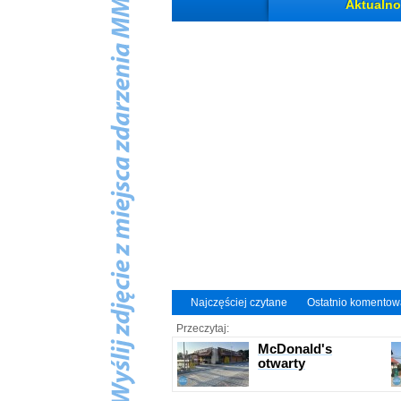
Aktualno
Najczęściej czytane
Ostatnio komento
Przeczytaj:
McDonald's
otwarty