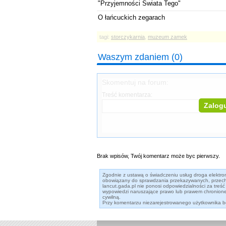
"Przyjemności Świata Tego"
O łańcuckich zegarach
tagi:
storczykarnia
,
muzeum zamek
Waszym zdaniem (0)
Skomentuj na forum:
Treść komentarza:
Zalogu
Brak wpisów, Twój komentarz może byc pierwszy.
Zgodnie z ustawą o świadczeniu usług droga elektronic
obowiązany do sprawdzania przekazywanych, przech
lancut.gada.pl nie ponosi odpowiedzialności za tr
wypowiedzi naruszające prawo lub prawem chronione 
cywilną.
Przy komentarzu niezarejestrowanego użytkownika