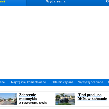
ści
Wydarzenia
O
wane
Najczęściej komentowane
Ostatnio czytane
Najwyżej oceniane
Zderzenie
"Pod prąd" na
motocykla
DK94 w Łańcucie
z rowerem, dwie
ranne osoby