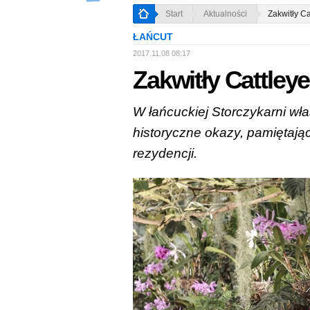
Start
Aktualności
Zakwitły Ca
ŁAŃCUT
2017.11.08 08:17
Zakwitły Cattley
W łańcuckiej Storczykarni właś
historyczne okazy, pamiętają
rezydencji.