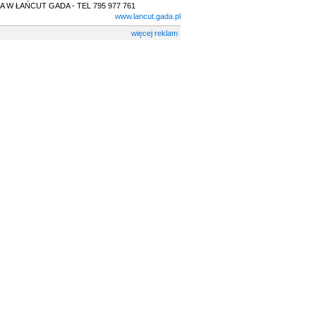
 W ŁAŃCUT GADA - TEL 795 977 761
www.lancut.gada.pl
więcej reklam