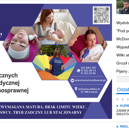
Wydoby
potrze
"Pod
p
McDona
Wypad
Wilki 
Groził 
dom
Pijany
Osta
RE
KUPI
ZANIM 
5061373
REK