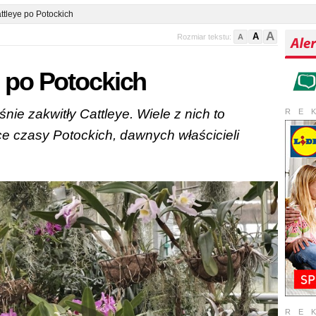
ttleye po Potockich
A
A
Rozmiar tekstu:
A
e po Potockich
nie zakwitły Cattleye. Wiele z nich to
RE
ce czasy Potockich, dawnych właścicieli
RE