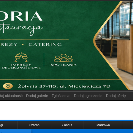
aj aktualność
Dodaj galerię
Zgłoś temat
Dodaj ogłoszenie
Dodaj ofertę
gi
Czarna
Łańcut
Markowa