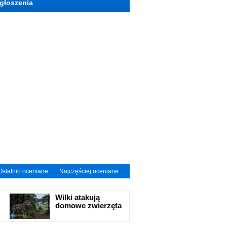
głoszenia
Ostatnio oceniane
Najczęściej oceniane
Wilki atakują
domowe zwierzęta