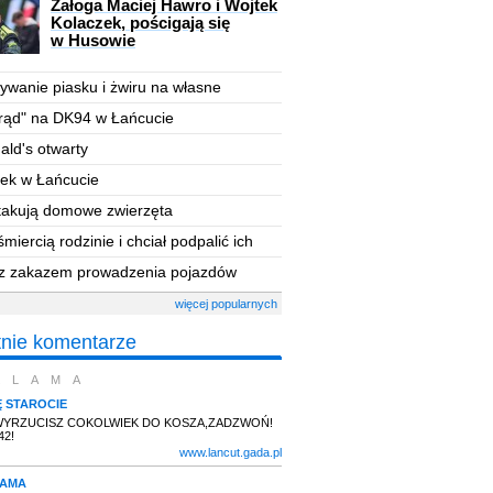
Załoga Maciej Hawro i Wojtek
Kolaczek, pościgają się
w Husowie
wanie piasku i żwiru
na własne
by
rąd
"
na DK94 w Łańcucie
ld's otwarty
ek w Łańcucie
atakują domowe zwierzęta
śmiercią rodzinie i chciał
podpalić ich
 z zakazem
prowadzenia pojazdów
więcej popularnych
tnie komentarze
KLAMA
Ę STAROCIE
WYRZUCISZ COKOLWIEK DO KOSZA,ZADZWOŃ!
42!
www.lancut.gada.pl
LAMA