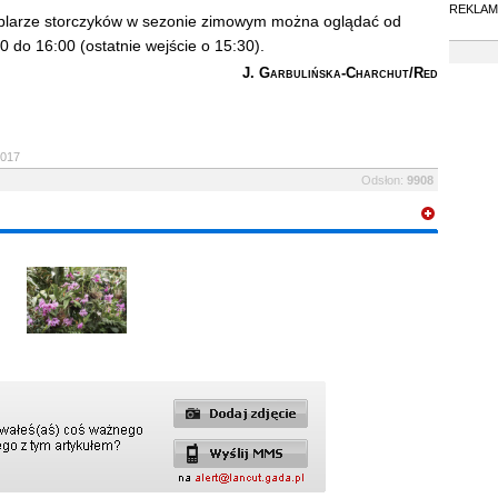
REKLAMA
mplarze storczyków w sezonie zimowym można oglądać od
0 do 16:00 (ostatnie wejście o 15:30).
J. Garbulińska-Charchut/Red
2017
Odsłon:
9908