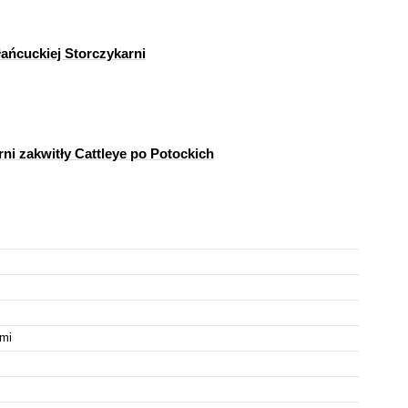
łańcuckiej Storczykarni
ni zakwitły Cattleye po Potockich
ami