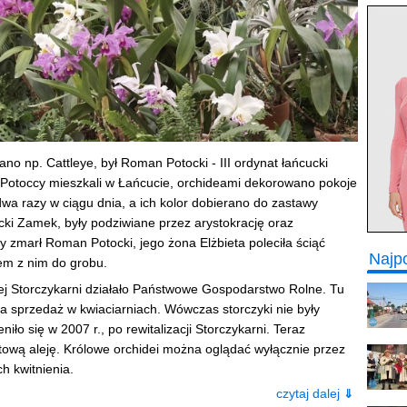
ano np. Cattleye, był Roman Potocki - III ordynat łańcucki
dy Potoccy mieszkali w Łańcucie, orchideami dekorowano pokoje
wa razy w ciągu dnia, a ich kolor dobierano do zastawy
cucki Zamek, były podziwiane przez arystokrację oraz
 zmarł Roman Potocki, jego żona Elżbieta poleciła ściąć
Najp
zem z nim do grobu.
nej Storczykarni działało Państwowe Gospodarstwo Rolne. Tu
 sprzedaż w kwiaciarniach. Wówczas storczyki nie były
ło się w 2007 r., po rewitalizacji Storczykarni. Teraz
etową aleję. Królowe orchidei można oglądać wyłącznie przez
h kwitnienia.
czytaj dalej
⇓