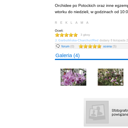
Orchidee po Potockich oraz inne egze
wtorku do niedzieli, w godzinach od 10:0
REKLAMA
Oceń:
3
głosy
J. Garbulińska-Charchut/Red
dodany
8 listopada 
forum
(0)
ocena
(5)
Galeria
(4)