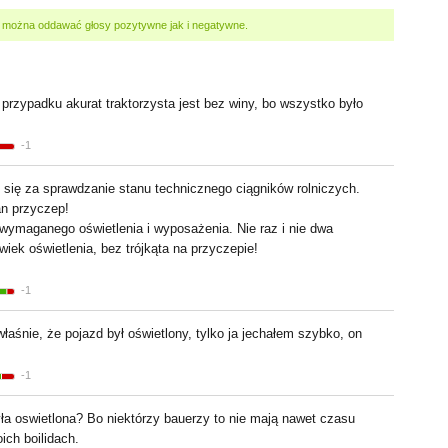
, można oddawać głosy pozytywne jak i negatywne.
rzypadku akurat traktorzysta jest bez winy, bo wszystko było
-1
ię za sprawdzanie stanu technicznego ciągników rolniczych.
n przyczep!
ymaganego oświetlenia i wyposażenia. Nie raz i nie dwa
wiek oświetlenia, bez trójkąta na przyczepie!
-1
aśnie, że pojazd był oświetlony, tylko ja jechałem szybko, on
-1
a oswietlona? Bo niektórzy bauerzy to nie mają nawet czasu
ich boilidach.