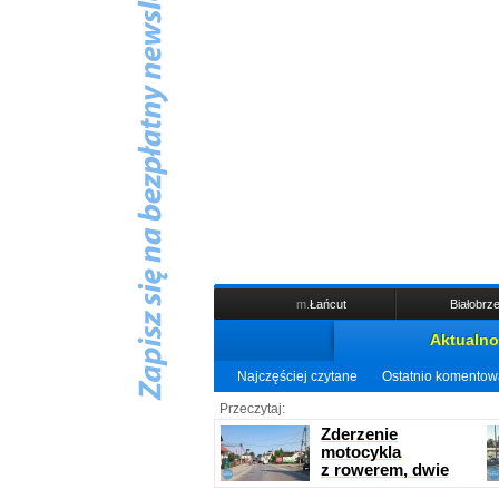
m.
Łańcut
Białobrze
Aktualno
Najczęściej czytane
Ostatnio komento
Przeczytaj:
Zderzenie
motocykla
z rowerem, dwie
ranne osoby