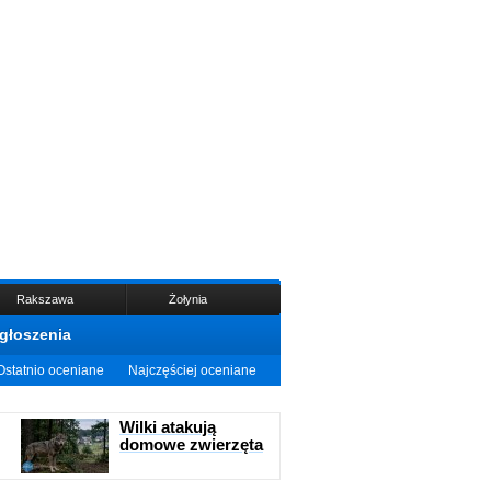
Rakszawa
Żołynia
głoszenia
Ostatnio oceniane
Najczęściej oceniane
Wilki atakują
domowe zwierzęta