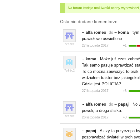
Na forum istnieje możliwość oceny wypowiedzi
Ostatnio dodane komentarze
~ alfa romeo
do
~ koma
tym p
prawidłowo oświetlone.
5ce-98f
27 listopada 2017
+1
~ koma
Może już czas zabrać s
Tak samo pasuje sprawdzać sta
7e8-bc2
To co można zauważyć to brak w
widziałem traktor bez jakiegokol
Gdzie jest POLICJA?
27 listopada 2017
+6
~ alfa romeo
do
~ papaj
No wł
powoli, a droga śliska.
5ce-98f
26 listopada 2017
+3
~ papaj
A czy ta przyczepa był
posprawdzać świateł w tych swo