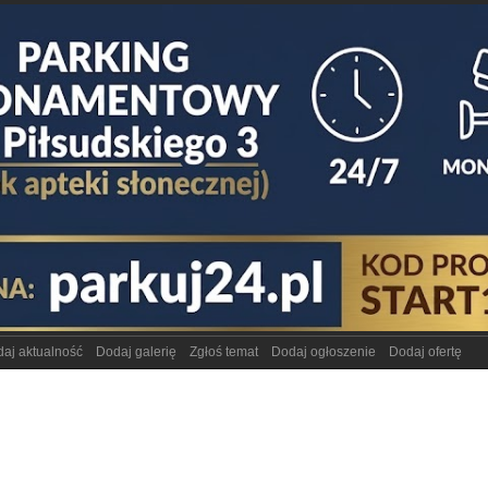
aj aktualność
Dodaj galerię
Zgłoś temat
Dodaj ogłoszenie
Dodaj ofertę