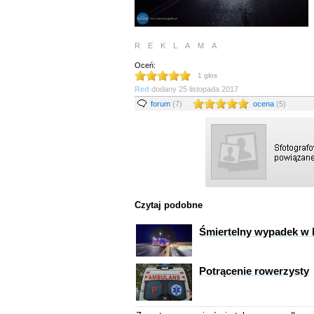
REKLAMA
Oceń:
1
głos
Red
dodany
25 listopada 2017
forum
(7)
ocena
(5)
Czytaj podobne
Śmiertelny wypadek w 
Potrącenie rowerzysty