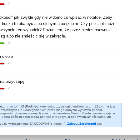
-2
dkości
"
jak zwykle gdy nie widomo co wpisać w notatce. Żeby
 drodze trzeba być albo ślepym albo głupim. Czy policjant może
wpłynęło ten wypadek? Rozumiem, że przez niedostosowanie
zg albo nie zmieścić się w zakręcie.
-0
 ciebie
-2
a przyczepę.
-2
zna art 14 i 15 (Podmiot, który świadczy usługi określone w art. 12-14, nie jest
owywanych lub udostępnianych przez niego danych) wydawca portalu
eść wypowiedzi zamieszczanych przez użytkowników Forum. Osoby zamieszczające
dobra osób trzecich mogą ponieść z tego tytułu odpowiedzialność karną lub
 będzie widoczny jego ZAKODOWANY adres IP.
Zaloguj
/
Zarejestruj
się.