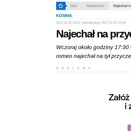
Start
Aktualności
Najechał n
KOSINA
2017.11.25 10:57 | aktualizacja:
2017.11.25 10:58
Najechał na prz
Wczoraj około godziny 17:30 
romeo najechał na tył przycze
REKLAMA