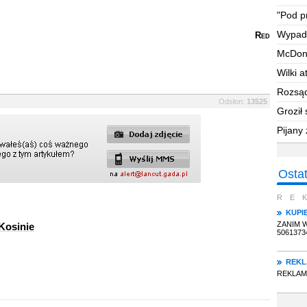
"Pod
p
Wypad
Red
McDona
Wilki 
Rozsąd
Odsłon:
13525
polow
Groził 
dom
Pijany
Osta
RE
KUPI
ZANIM 
Kosinie
5061373
REK
REKLAMA