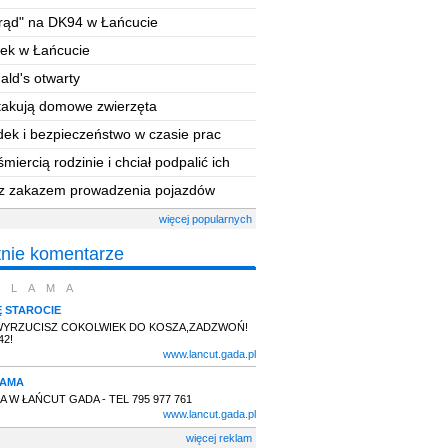
rąd
"
na DK94 w Łańcucie
ek w Łańcucie
ld's otwarty
atakują domowe zwierzęta
ek i bezpieczeństwo
w czasie
prac
ych
śmiercią rodzinie i chciał
podpalić ich
 z zakazem
prowadzenia pojazdów
więcej popularnych
tnie komentarze
KLAMA
Ę STAROCIE
WYRZUCISZ COKOLWIEK DO KOSZA,ZADZWOŃ!
42!
www.lancut.gada.pl
LAMA
 W ŁAŃCUT GADA - TEL 795 977 761
www.lancut.gada.pl
więcej reklam