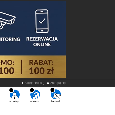
Zarejestruj się
Zaloguj się
redakcja
reklama
kontakt