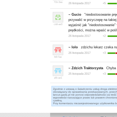
71b-3aa
26 listopada 2017
+5
~ Gucio
"niedostosowanie
prę
przywalić w przyczepę na takiej
cdd-ae0
wyjaśnić jak
"niedostosowanie
"
prędkości, można wpaść w pośli
26 listopada 2017
+2
~ lolo
zdzichu lekarz czeka na
26 listopada 2017
+3
fd0-5ac
~ Zdzich Traktorzysta
Chyba n
25 listopada 2017
+3
afb-ae1
Zgodnie z ustawą o świadczeniu usług droga elektronic
obowiązany do sprawdzania przekazywanych, przech
lancut.gada.pl nie ponosi odpowiedzialności za tr
wypowiedzi naruszające prawo lub prawem chronione 
cywilną.
Przy komentarzu niezarejestrowanego użytkownika