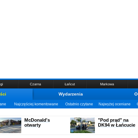
gi
Czarna
Łańcut
Markowa
ści
Wydarzenia
O
wane
Najczęściej komentowane
Ostatnio czytane
Najwyżej oceniane
McDonald's
"Pod prąd" na
otwarty
DK94 w Łańcucie