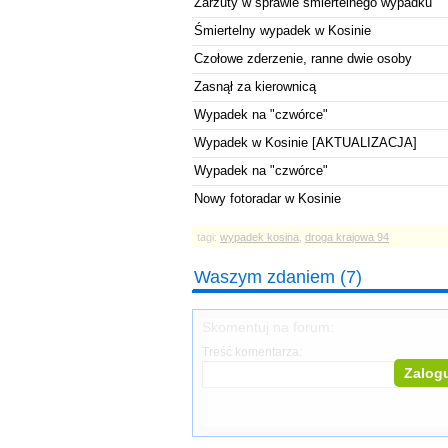
Zarzuty w sprawie śmiertelnego wypadku
Śmiertelny wypadek w Kosinie
Czołowe zderzenie, ranne dwie osoby
Zasnął za kierownicą
Wypadek na "czwórce"
Wypadek w Kosinie [AKTUALIZACJA]
Wypadek na "czwórce"
Nowy fotoradar w Kosinie
tagi:
wypadek kosina
,
droga krajowa 94
Waszym zdaniem (7)
Skomentuj na forum:
Treść komentarza:
Zalogu