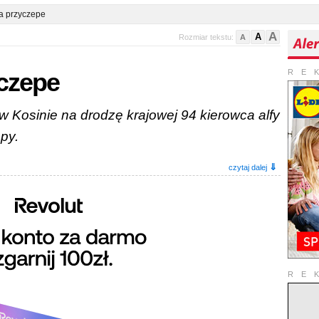
a przyczepe
A
A
Rozmiar tekstu:
A
yczepe
RE
w Kosinie na drodzę krajowej 94 kierowca alfy
py.
⇓
czytaj dalej
RE