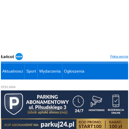
Pełna wersja
Aktualnosci
Sport
Wydarzenia
Ogłoszenia
REKLAMA