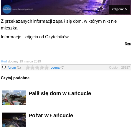
Zdjęcia: 5
Z przekazanych informacji zapalił się dom, w którym nikt nie
mieszka.
Informacje i zdjęcia od Czytelników.
Red
Red
dodany 19 marca 2019
forum
(1)
ocena
(0)
Odsłon:
25917
Czytaj podobne
Palił się dom w Łańcucie
Pożar w Łańcucie