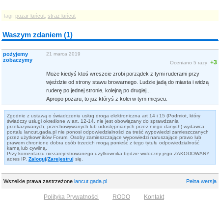
tagi:
pożar łańcut
,
straż łańcut
Waszym zdaniem (1)
pożyjemy
21 marca 2019
zobaczymy
+3
Oceniano 5 razy
Może kiedyś ktoś wreszcie zrobi porządek z tymi ruderami przy
wjeździe od strony stawu browarnego. Ludzie jadą do miasta i widzą
ruderę po jednej stronie, kolejną po drugiej...
Apropo pożaru, to już któryś z kolei w tym miejscu.
Zgodnie z ustawą o świadczeniu usług droga elektroniczna art 14 i 15 (Podmiot, który
świadczy usługi określone w art. 12-14, nie jest obowiązany do sprawdzania
przekazywanych, przechowywanych lub udostępnianych przez niego danych) wydawca
portalu lancut.gada.pl nie ponosi odpowiedzialności za treść wypowiedzi zamieszczanych
przez użytkowników Forum. Osoby zamieszczające wypowiedzi naruszające prawo lub
prawem chronione dobra osób trzecich mogą ponieść z tego tytułu odpowiedzialność
karną lub cywilną.
Przy komentarzu niezarejestrowanego użytkownika będzie widoczny jego ZAKODOWANY
adres IP.
Zaloguj
/
Zarejestruj
się.
Wszelkie prawa zastrzeżone
lancut.gada.pl
Pełna wersja
Polityka Prywatności
RODO
Kontakt