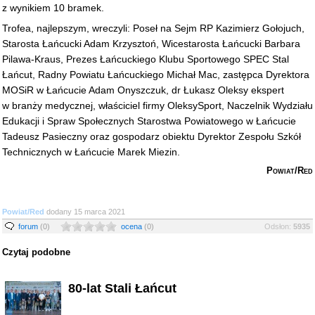
z wynikiem 10 bramek.
Trofea, najlepszym, wreczyli: Poseł na Sejm RP Kazimierz Gołojuch,
Starosta Łańcucki Adam Krzysztoń, Wicestarosta Łańcucki Barbara
Pilawa-Kraus, Prezes Łańcuckiego Klubu Sportowego SPEC Stal
Łańcut, Radny Powiatu Łańcuckiego Michał Mac, zastępca Dyrektora
MOSiR w Łańcucie Adam Onyszczuk, dr Łukasz Oleksy ekspert
w branży medycznej, właściciel firmy OleksySport, Naczelnik Wydziału
Edukacji i Spraw Społecznych Starostwa Powiatowego w Łańcucie
Tadeusz Pasieczny oraz gospodarz obiektu Dyrektor Zespołu Szkół
Technicznych w Łańcucie Marek Miezin.
Powiat/Red
Powiat/Red
dodany 15 marca 2021
forum
(0)
ocena
(0)
Odsłon:
5935
Czytaj podobne
80-lat Stali Łańcut