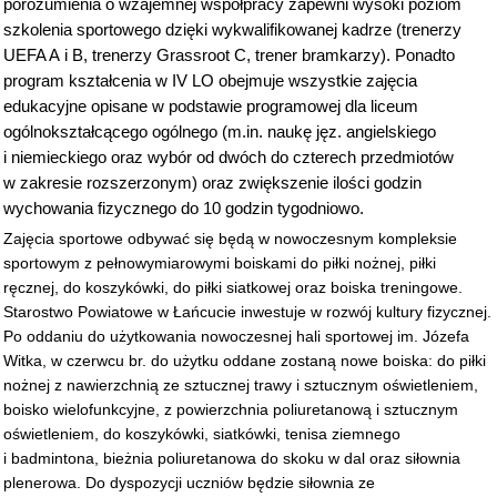
porozumienia o wzajemnej współpracy zapewni wysoki poziom
szkolenia sportowego dzięki wykwalifikowanej kadrze (trenerzy
UEFA A i B, trenerzy Grassroot C, trener bramkarzy). Ponadto
program kształcenia w IV LO obejmuje wszystkie zajęcia
edukacyjne opisane w podstawie programowej dla liceum
ogólnokształcącego ogólnego (m.in. naukę jęz. angielskiego
i niemieckiego oraz wybór od dwóch do czterech przedmiotów
w zakresie rozszerzonym) oraz zwiększenie ilości godzin
wychowania fizycznego do 10 godzin tygodniowo.
Zajęcia sportowe odbywać się będą w nowoczesnym kompleksie
sportowym z pełnowymiarowymi boiskami do piłki nożnej, piłki
ręcznej, do koszykówki, do piłki siatkowej oraz boiska treningowe.
Starostwo Powiatowe w Łańcucie inwestuje w rozwój kultury fizycznej.
Po oddaniu do użytkowania nowoczesnej hali sportowej im. Józefa
Witka, w czerwcu br. do użytku oddane zostaną nowe boiska: do piłki
nożnej z nawierzchnią ze sztucznej trawy i sztucznym oświetleniem,
boisko wielofunkcyjne, z powierzchnia poliuretanową i sztucznym
oświetleniem, do koszykówki, siatkówki, tenisa ziemnego
i badmintona, bieżnia poliuretanowa do skoku w dal oraz siłownia
plenerowa. Do dyspozycji uczniów będzie siłownia ze