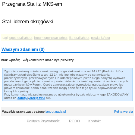
Przegrana Stali z MKS-em
Stal liderem okręgówki
tagi:
spec stal łańcut
,
liceum sportowe łańcut
,
łks stal łańcut
,
powiat łańcut
Waszym zdaniem (0)
Brak wpisów, Twój komentarz może byc pierwszy.
Zgodnie z ustawą o świadczeniu usług droga elektroniczna art 14 i 15 (Podmiot, który
świadczy usługi określone w art. 12-14, nie jest obowiązany do sprawdzania
przekazywanych, przechowywanych lub udostępnianych przez niego danych) wydawca
portalu lancut.gada.pl nie ponosi odpowiedzialności za treść wypowiedzi zamieszczanych
przez użytkowników Forum. Osoby zamieszczające wypowiedzi naruszające prawo lub
prawem chronione dobra osób trzecich mogą ponieść z tego tytułu odpowiedzialność
karną lub cywilną.
Przy komentarzu niezarejestrowanego użytkownika będzie widoczny jego ZAKODOWANY
adres IP.
Zaloguj
/
Zarejestruj
się.
Wszelkie prawa zastrzeżone
lancut.gada.pl
Pełna wersja
Polityka Prywatności
RODO
Kontakt