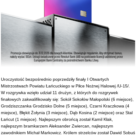
Uroczystość bezpośrednio poprzedziły finały I Otwartych
Mistrzostwach Powiatu Łańcuckiego w Piłce Nożnej Halowej /U-15/.
W rozgrywka wzięło udział 11 drużyn, z których do rozgrywek
finałowych zakwalifikowały się: Sokół Sokołów Małopolski (6 miejsce),
Grodziszczanka Grodzisko Dolne (5 miejsce), Czarni Kraczkowa (4
miejsce), Błękit Żołynia (3 miejsce), Dąb Kosina (2 miejsce) oraz Stal
Łańcut (1 miejsce). Najlepszym obrońcą został Kamil Kłak,
najlepszym bramkarzem Aleksander Zwiercan, najlepszym
zawodnikiem Michał Markowicz. Królem strzelców został Dawid Sobuś