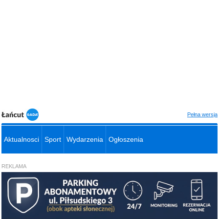
Pełna wersja
Aktualnosci
Sport
Wydarzenia
Ogłoszenia
REKLAMA