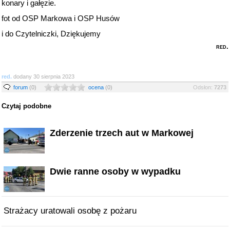
konary i gałęzie.
fot od OSP Markowa i OSP Husów
i do Czytelniczki, Dziękujemy
red.
red.
dodany 30 sierpnia 2023
forum
(0)
ocena
(0)
Odsłon:
7273
Czytaj podobne
Zderzenie trzech aut w Markowej
Dwie ranne osoby w wypadku
Strażacy uratowali osobę z pożaru