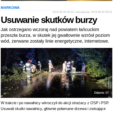
MARKOWA
2023.08.30 06:34 | aktualizacja: 2023.08.30 08:41
Usuwanie skutków burzy
Jak ostrzegano wczoraj nad powiatem łańcuckim
przeszła burza, w skutek jej gwałtownie wzrósł poziom
wód, zerwane zostały linie energetyczne, internetowe.
Zdjęcia: 17
W trakcie i po nawałnicy wkroczyli do akcji strażacy z OSP i PSP.
Usuwali skutki nawałnicy, głównie połamane drzewa i zwisające