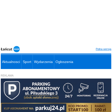
Pełna wersja
Aktualnosci
Sport
Wydarzenia
Ogłoszenia
REKLAMA