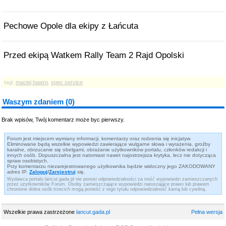
Pechowe Opole dla ekipy z Łańcuta
Przed ekipą Watkem Rally Team 2 Rajd Opolski
tagi:
maciej hawro
,
spec service
Waszym zdaniem (0)
Brak wpisów, Twój komentarz może byc pierwszy.
Forum jest miejscem wymiany informacji, komentarzy oraz rodzenia się inicjatyw.
Eliminowane będą wszelkie wypowiedzi zawierające wulgarne słowa i wyrażenia, groźby
karalne, obrzucanie się obelgami, obrażanie użytkowników portalu, członków redakcji i
innych osób. Dopuszczalna jest natomiast nawet najostrzejsza krytyka, lecz nie dotycząca
spraw osobistych.
Przy komentarzu niezarejestrowanego użytkownika będzie widoczny jego ZAKODOWANY
adres IP.
Zaloguj
/
Zarejestruj
się.
Wydawca portalu lancut.gada.pl nie ponosi odpowiedzialności za treść wypowiedzi zamieszczanych
przez użytkowników Forum. Osoby zamieszczające wypowiedzi naruszające prawo lub prawem
chronione dobra osób trzecich mogą ponieść z tego tytułu odpowiedzialność karną lub cywilną.
Wszelkie prawa zastrzeżone
lancut.gada.pl
Pełna wersja