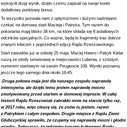
wykręcili drugi wynik, dzięki czemu zapisali na swoje konto
dodatkowy punktowy bonus.
To wszystko pozwala nam z optymizmem i dużymi nadziejami
czekać na domowy start Macieja i Patryka. Tym razem do
pokonania mają blisko 38 km, na które składa się 8 asfaltowych
odcinków specjalnych. Co ważne, będą to fragmenty tras dobrze
znanym kibicom z poprzednich edycji Rajdu Rzeszowskiego.
Start zawodów już w sobotę 25 maja. Maciej Hawro i Patryk Kielar
ruszą ze strefy serwisowej w miejscowości Lubenia, z szóstym
numerem startowym na swoim Peugeocie 106. Wyniki poznamy
jeszcze tego samego dnia około 16:45.
-Druga połowa maja jest dla naszego zespołu naprawdę
intensywna, ale dzięki temu jestem naprawdę mocno
zmotywowany przed startem w domowej imprezie. W całej
historii Rajdu Rzeszowiak zabrakło mnie na starcie tylko raz,
w 2017 roku, więc cieszę się, że znów tu jestem, razem
z Patrykiem i całym zespołem. Drugie miejsce z Rajdu Ziemi
Głubczyckiej sprawiło, że czujemy się naprawdę mocni i głodni
wyniku. Zwłaszcza, że jedziemy trasami kultowego Rajdu