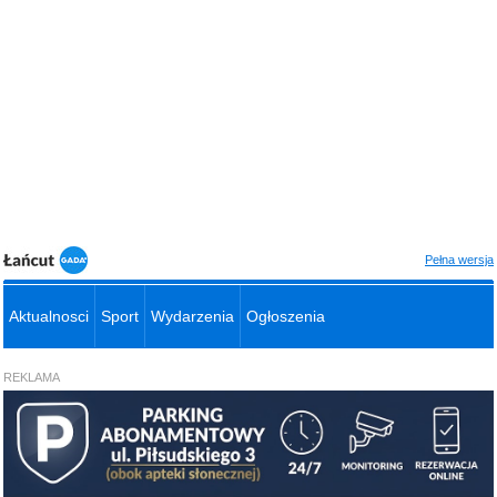
Pełna wersja
Aktualnosci
Sport
Wydarzenia
Ogłoszenia
REKLAMA