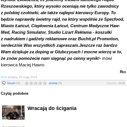
Rzeszowskiego, który wysoko oceniają nie tylko zawodnicy
z polskiej czołówki, ale także najlepsi kierowcy Europy. To
będzie naprawdę świetny rajd, na który wspólnie ze Specfood,
Miasto Łańcut, Ciepłownia Łańcut, Centrum Medyczne Haw-
Med, Racing Simulator, Studio Lizart Reklama - koszulki
z nadrukiem i gadżety reklamowe oraz Buchti.pl Promotion,
serdecznie Was wszystkich zapraszam.Jeszcze raz bardzo
Wam dziękuje za doping w Głubczycach i mocne wierzę w to,
że znów pomożecie nam sięgnąć po cenny wynik!-
mówi
kierowca Maciej Hawro
Red
Red
dodany 25 maja 2019
forum
(0)
ocena
(0)
Odsłon:
4646
Czytaj podobne
Wracają do ścigania