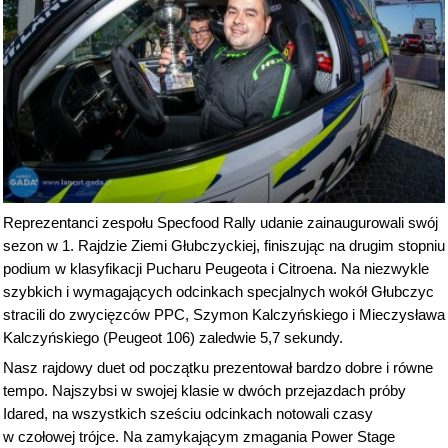
Reprezentanci zespołu Specfood Rally udanie zainaugurowali swój
sezon w 1. Rajdzie Ziemi Głubczyckiej, finiszując na drugim stopniu
podium w klasyfikacji Pucharu Peugeota i Citroena. Na niezwykle
szybkich i wymagających odcinkach specjalnych wokół Głubczyc
stracili do zwycięzców PPC, Szymon Kalczyńskiego i Mieczysława
Kalczyńskiego (Peugeot 106) zaledwie 5,7 sekundy.
Nasz rajdowy duet od początku prezentował bardzo dobre i równe
tempo. Najszybsi w swojej klasie w dwóch przejazdach próby
Idared, na wszystkich sześciu odcinkach notowali czasy
w czołowej trójce. Na zamykającym zmagania Power Stage